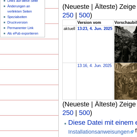
Links auf diese Seite
(Neueste | Älteste) Zeige
Änderungen an
verlinkten Seiten
250
|
500
)
Spezialseiten
Druckversion
Version vom
Vorschaubi
Permanenter Link
aktuell
13:23, 4. Jun. 2025
Als ePub exportieren
13:16, 4. Jun. 2025
(Neueste | Älteste) Zeige
250
|
500
)
Diese Datei mit einem
f
Installationsanweisungen